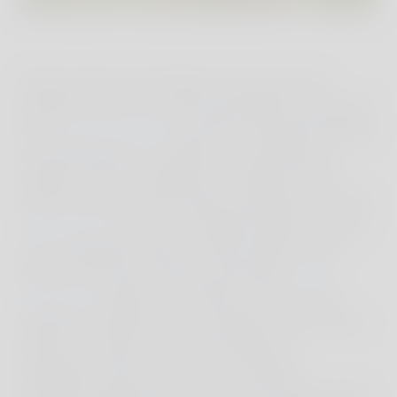
Schloss Elmau hat übrigens das ganze Jahr
geöffnet und ich bin schon jetzt dabei, mich durch
das
Kulturprogramm
und durch die vielen Retreats
und Workshops zu wühlen, um die Perlen zu
trüffeln und mich vielleicht ein weiteres Mal in
diesem Jahr auf etwas Neues einzulassen. Auf ein
Yoga Retreat
nur für mich alleine hätte ich große
Lust. Außerdem habe ich habe meinem Mann
letztes Jahr einen Tanzkurs geschenkt.
Tanz-
Workshops
bieten sie in Elmau auch an, aber
vielleicht schaffen wir es ja diesmal sogar, etwas
Neues in unseren heimischen Alltag zu
integrieren. Denn wenn mir eine weitere
Erkenntnis gekommen ist in den drei Tagen, dann,