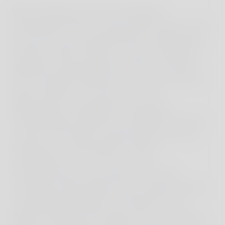
Beim Rundgang durch die weitläufige
Hotelanlage wird noch etwas klarer, dass es sich
hier nicht um einen gewöhnlichen Hotelkomplex
handelt, sondern vielmehr um einen strategisch
geplanten und gewachsenen Raum, der einem
Dorf wesentlich ähnlicher ist als einem Hotel. Es
gibt ein großes Tal mit Flusslauf und
Blumenwiese, Tennisplätze, zwei große
Hotelkomplexe (Hideaway und Retreat), die sich
in erster Linie dadurch unterscheiden, dass das
Hideaway im ursprünglichen Schloss
untergebracht ist, wo sich auch die
Hauptrestaurants sowie Kids-Club, Sport
Concierge, Schwimmbad, Spa, Lounge, Bücherei
und Bibliothek befinden. Das Retreat ist ein
eigenes Gebäude. Die Zimmer dort: noch etwas