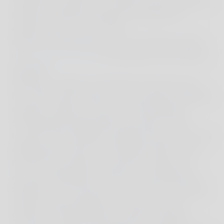
schaffe ich maximal 15). Habe ein paar sportliche
Runden Tischtennis gespielt und durfte mit
meinem Mann on top zu den
Kulturveranstaltungen noch ein köstliches Menü
im
Restaurant Ikigai
von Sternekoch Chris Rainer
genießen.
Diese paar Tage tun und lassen was man Lust
hat, Zeit mit der Familie, durch die tollen Angebote
inspiriert werden und auch mal den eigenen
Schweinehund überwinden, das alles in einer
Location ohne Autolärm, gefühlt weit weg von der
Alltagswelt, frischer Luft, herrlicher Natur – das
hat mich echt erholt und erfrischt. Zudem hat
mich der Aufenthalt nochmals in der Erkenntnis
bestärkt, wie sinnvoll es ist (und immer sinnvoller
werden wird) antizyklisch zu reisen. Also im
Sommer und Spätsommer Urlaub im eigenen