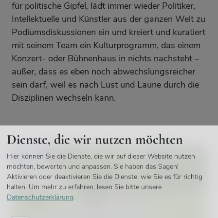
für politische Gipfel, lädt immer wieder Politiker,
Intellektuelle und Künstler aus der ganzen Welt zu
Podiumsdiskussionen ein und kreiert und kuratiert
mit seinem Team ein Kulturprogramm, das einem
Konzert- oder Bühnenhaus in nichts nachsteht –
außer, dass es eben noch abwechslungsreicher
sein darf, weil es nach Lust und Laune durch die
Disziplinen wechseln kann.
Dienste, die wir nutzen möchten
Hier können Sie die Dienste, die wir auf dieser Website nutzen
möchten, bewerten und anpassen. Sie haben das Sagen!
Aktivieren oder deaktivieren Sie die Dienste, wie Sie es für richtig
halten.
Um mehr zu erfahren, lesen Sie bitte unsere
Datenschutzerklärung
.