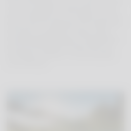
(meine Kinder lieben es), ich muss aber nicht, weil
es auch ein gesetztes Frühstück gibt, wohin ich
mich zurückziehen kann. Die Yogakurse sind gut
besucht, aber nicht überlaufen. Der Ausblick auch
hier herrlich, die Yogalehrer richtig gut. Diese
Entscheidungsfreiheit, gepaart mit qualifiziertem
Personal und kombiniert mit dieser Ruhe und
traumhaften Landschaft – für mich der größte
Luxus überhaupt.