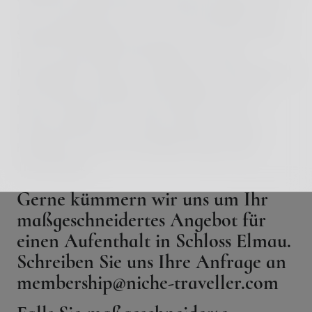
das Traumurlaub nichts mit Preisschildern oder
Sternebewertungen zu tun hat. Auch muss man
nicht um die halbe Welt fliegen, um einen
traumhaften Urlaub zu verbringen. Tatsächlich ist
die Haltung wichtiger. Die Fähigkeit, sich auf
Neues einzulassen und die Gabe, sich das
herauszupicken, was einem guttut. Wer das
hinkriegt, ist schon auf halbem Weg in den
Traumurlaub.
Gerne kümmern wir uns um Ihr
maßgeschneidertes Angebot für
einen Aufenthalt in Schloss Elmau.
Schreiben Sie uns Ihre Anfrage an
membership@niche-traveller.com