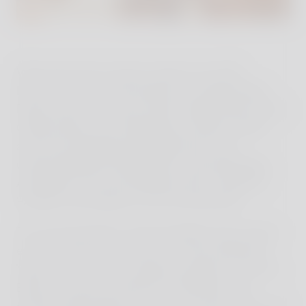
Wenn das Haus voll sei, wären circa 200
Erwachsene und 100 Kinder da, erzählt Müller-
Elmau und er und seine Gäste sollten bitte nie das
Gefühl haben, sich eingeengt zu fühlen. Daher
auch der weitläufig angelegte Raum, die
unterschiedlichen Restaurants, die großzügige
Architektur, die verschiedenen Spas, einige für
Familien, die anderen nur für Erwachsene.
Für mich persönlich, die kein Buffet mag und die
es auch nicht mag, wenn es im Spa oder beim
Yoga zu voll ist – ein weiteres positives Tick-the-
Boxes. Ich kann Frühstück am Buffet essen