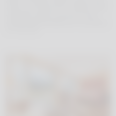
größer, das Ambiente vielleicht insgesamt etwas
ruhiger und erwachsener als im Hideaway. Einen
sagenhaften Ausblick auf die Natur und das
gewaltige Wettersteingebirge hat man allerdings
von fast überall.