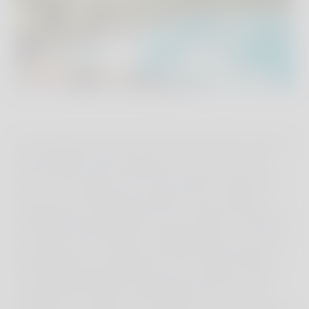
So vergingen unsere drei Tage recht flott. Und ich
habe einige Sachen gemacht, die ich noch nie
oder schon lange nicht mehr gemacht habe. Bin
nach der Tennistrainerstunde in den eiskalten
Gebirgsbach gesprungen. Bin morgens extrafrüh
für einen Schwimmkurs aufgestanden, um meine
Kraultechnik zu verbessern. Bin barfuß bergauf
und bergab über Blumenwiesen spaziert. Habe
zweimal 50 Minuten Yoga gemacht (zuhause