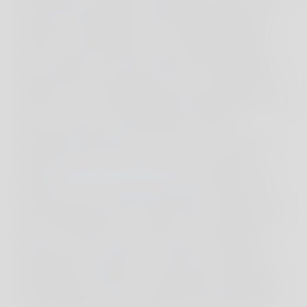
und am Bach gespielt, während die Älteren die
Vielzahl an Aktivitäten voll ausgekostet haben
(Tennis, Mountainbiken, Gym, Joggen, Billard).
Das Programm, das für Kinder und Jugendliche
darüber hinaus angeboten wird, ist vielfältig und
richtet sich an unterschiedliche Altersklassen. Von
Soccer Camps mit qualifizierten Trainern
namhafter Vereine bis zu Tech-Kursen, wo das
Programmieren erlernt werden kann, gibt es
diverse
Edutainment Angebote
, die ähnlich fein
kuratiert und von Experten geführt werden wie
das Kulturprogramm. Es gibt sogar Yogastunden
extra für Kinder und für Teens. Ein schlechtes
Gewissen, sein Kind trotz Urlaubs im Kidsclub
abzugeben oder eben für eines der Programme
anzumelden, braucht man jedenfalls nicht haben,
so hochkarätig sind die Themen und Experten.