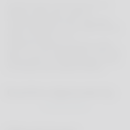
Soweit die Inhalte auf dieser Seite nicht vom
Betreiber erstellt wurden, werden die
Urheberrechte Dritter beachtet. Insbesondere
werden Inhalte Dritter als solche gekennzeichnet.
Sollten Sie trotzdem auf eine
Urheberrechtsverletzung aufmerksam werden,
bitten wir um einen entsprechenden Hinweis. Bei
Bekanntwerden von Rechtsverletzungen werden
wir derartige Inhalte umgehend entfernen.
Brand-driven digital product by:
visuellverstehen.de