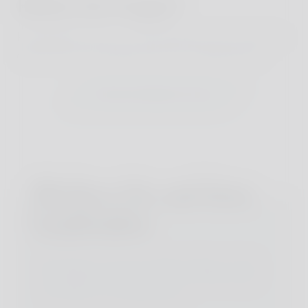
Haben Sie Fragen?
Kontaktieren Sie uns und sprechen Sie mit Kerstin
oder einer ihrer Expertinnen für Familienreisen.
KONTAKTIEREN SIE UNS
Bleiben Sie auf dem
Laufenden
Abonnieren Sie die neuesten Reise-Trends
und erhalten Sie tolle Hotel-Empfehlungen
und Tipps für Familienreisen.