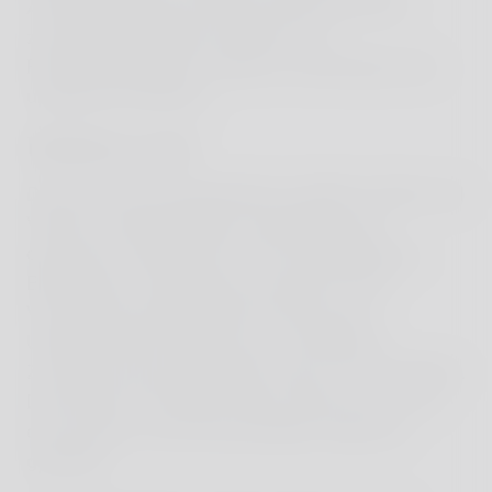
Anhaltspunkte einer Rechtsverletzung nicht
zumutbar. Bei Bekanntwerden von
Rechtsverletzungen werden wir derartige Links
umgehend entfernen.
Urheberrecht
Die durch die Seitenbetreiber erstellten Inhalte und
Werke auf diesen Seiten unterliegen dem
deutschen Urheberrecht. Die Vervielfältigung,
Bearbeitung, Verbreitung und jede Art der
Verwertung außerhalb der Grenzen des
Urheberrechtes bedürfen der schriftlichen
Zustimmung des jeweiligen Autors bzw. Erstellers.
Downloads und Kopien dieser Seite sind nur für
den privaten, nicht kommerziellen Gebrauch
gestattet.