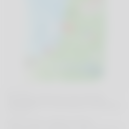
ROAD TRIP
Roadtrip entlang der französischen
Atlantikküste: Von Bordeaux bis Biarritz
Frankreich
Endlose Strände, weltbeste Surfspots,