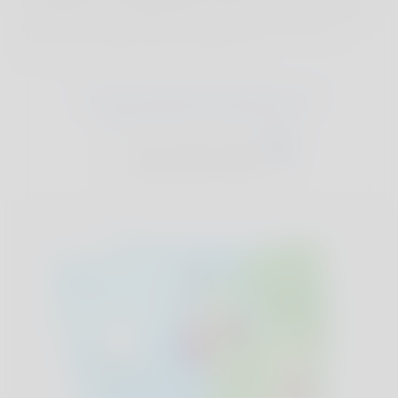
Leuchttürme, spektakuläre Natur und jede Menge
köstliche Lobster Rolls machen diese Reise zu
einem unvergesslichen Abenteuer.
Für den vollständigen Reiseplan ist eine
Mitgliedschaft im Club erforderlich:
Join The Club