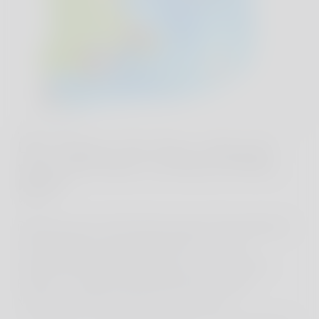
ROAD TRIP
USA Ostküste: Eine Reise entlang der
malerischen Küste von Boston bis Bar
Harbor
USA
Roadtrip durch die Bundesstaaten Neuenglands:
Diese erlebnisreiche Route führt von der
pulsierenden Metropole Boston bis nach Bar
Harbor im idyllischen Bundesstaat Maine.
Mondäne Küstenstädtchen, ikonische