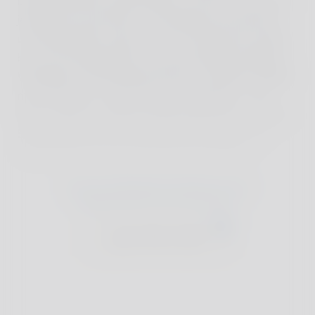
beindruckende Landschaften und Savoir-Vivre an
jeder Ecke: eine Reise von Bordeaux bis Biarritz
und bestenfalls sogar noch ein Stückchen weiter
bis nach Nordspanien ist ein einmaliges Erlebnis.
Weingüter, bezaubernde Dörfer, mondäne Städte
mit viel Kultur- und Kulinarik-Highlights – das
alles vereint eine Reise entlang der französischen
Südwestküste. Wir verraten tolle Stopps und
charmante Unterkünfte entlang der Route.
Für den vollständigen Reiseplan ist eine
Mitgliedschaft im Club erforderlich:
Join The Club