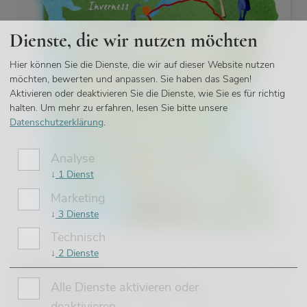
Dienste, die wir nutzen möchten
Hier können Sie die Dienste, die wir auf dieser Website nutzen
möchten, bewerten und anpassen. Sie haben das Sagen!
Aktivieren oder deaktivieren Sie die Dienste, wie Sie es für richtig
halten.
Um mehr zu erfahren, lesen Sie bitte unsere
Datenschutzerklärung
.
Analyse
↓
1
Dienst
Marketing
↓
3
Dienste
Technisch
MULTI STOP TRIP
↓
2
Dienste
Schottland mit dem Auto – Roadtrip von
Edinburgh nach Glasgow mit
Alle Dienste aktivieren oder
Cairngorms, Küste, Seen. Plus Hebriden!
deaktivieren