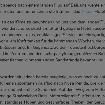
t abends nach einem langen Flug auf Bali, uns wehte e
 freuten uns auf unsere erste Station - das
Andaz
Hotel 
an das Klima zu gewöhnen und uns von dem langen Flu
s wunderschöne, direkt am Strand gelegene Hotel ausge
en modernen Luxus, erstklassigen Service und einzigartig
 vor allem Kraft tanken für die kommenden Wochen, die v
 – Entspannung. Im Gegensatz zu den Touristenhochburg
d im Zentrum und dem sehr partyfreudigen Westen Balis
einer flachen kilometerlangen Sandstrände bekannt und b
wurden wir jedoch bereits neugierig, was es noch zu e
für einen spontanen Ausflug nach Nusa Penida. Die klei
euer und unberührte Schönheit. Auf dem Weg zum Hafen
endige Straßenleben Balis. Motorroller mit Surfbrettern,
ßen, ständiges Hupen und geschäftiges Treiben, der Ger