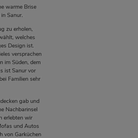
ine warme Brise
in Sanur.
g zu erholen,
wählt, welches
es Design ist.
ieles versprachen
en im Süden, dem
 ist Sanur vor
ei Familien sehr
ntdecken gab und
ne Nachbarinsel
 erlebten wir
 Mofas und Autos
uch von Garküchen