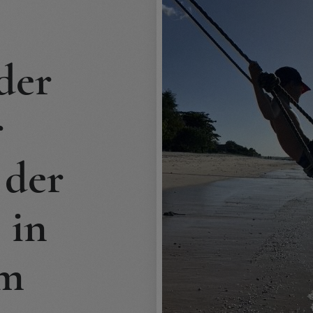
der
r
 der
 in
um