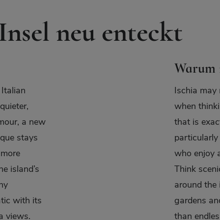
 Insel neu enteckt
Warum is
Italian
Ischia may 
quieter,
when thinki
amour, a new
that is exac
ique stays
particularly
a more
who enjoy a
he island’s
Think sceni
ny
around the 
ic with its
gardens and
a views.
than endles