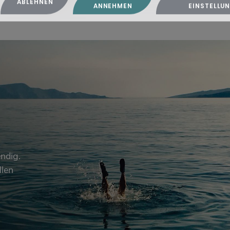
ABLEHNEN
ANNEHMEN
EINSTELLU
ndig.
llen