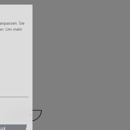
 anpassen. Sie
en.
Um mehr
ÜBER
LLE