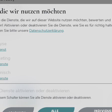
ri, Procida,
 die wir nutzen möchten
nd
 die Dienste, die wir auf dieser Website nutzen möchten, bewerten und
especially
 Aktivieren oder deaktivieren Sie die Dienste, wie Sie es für richtig halt
eyond the
sen Sie bitte unsere
Datenschutzerklärung
.
yse
enst
eting
enste
nisch
enste
 Dienste aktivieren oder deaktivieren
Kerstin Bognár
esem Schalter können Sie alle Dienste aktivieren oder deaktivieren.
GRÜNDERIN UND CEO
ALLE
INDIVIDUE