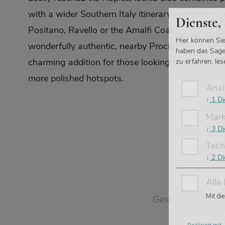
with a wider Southern Italy itinerary including Cap
Dienste,
Positano, Ravello or the Amalfi Coast. Smaller a
Hier können Sie
wonderfully authentic, nearby Procida makes an 
haben das Sagen!
charming addition for those looking to explore b
zu erfahren, le
more polished hotspots.
Anal
↓
1
Di
Mark
↓
3
Di
Tech
↓
2
Di
Alle
Mit di
Getestet von: