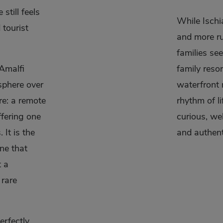
still feels
While Ischia
 tourist
and more rug
families se
 Amalfi
family reso
sphere over
waterfront 
re: a remote
rhythm of li
fering one
curious, wel
 It is the
and authenti
one that
t a
 rare
erfectly